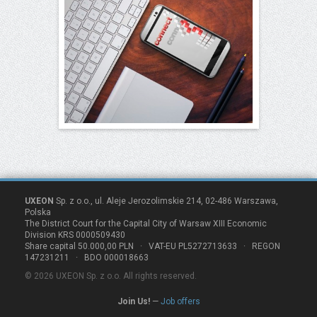
UXEON
Sp. z o.o., ul. Aleje Jerozolimskie 214, 02-486 Warszawa,
Polska
The District Court for the Capital City of Warsaw XIII Economic
Division KRS 0000509430
Share capital 50.000,00 PLN · VAT-EU PL5272713633 · REGON
147231211 · BDO 000018663
© 2026 UXEON Sp. z o.o. All rights reserved.
Join Us!
—
Job offers